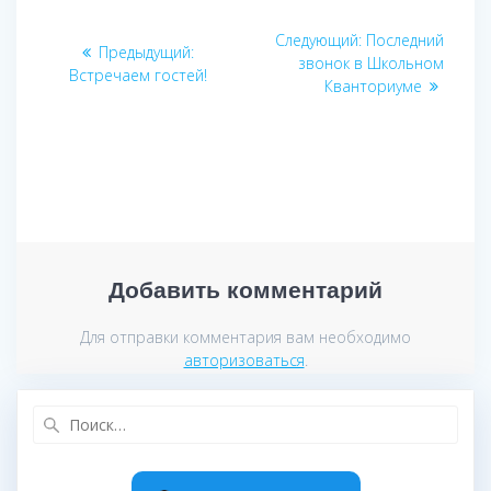
Навигация
Следующая
Следующий:
Последний
Предыдущая
Предыдущий:
по
запись:
звонок в Школьном
запись:
Встречаем гостей!
Кванториуме
записям
Добавить комментарий
Для отправки комментария вам необходимо
авторизоваться
.
Найти: