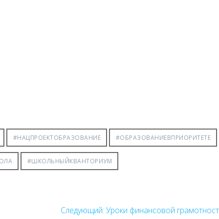
#НАЦПРОЕКТОБРАЗОВАНИЕ
#ОБРАЗОВАНИЕВПРИОРИТЕТЕ
ОЛА
#ШКОЛЬНЫЙКВАНТОРИУМ
Следующая
Следующий:
Уроки финансовой грамотнос