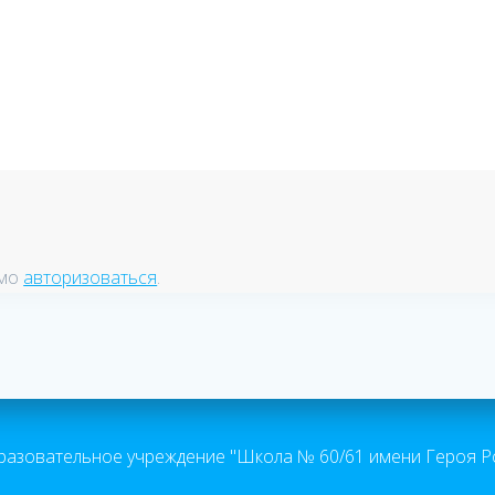
запись:
имо
авторизоваться
.
зовательное учреждение "Школа № 60/61 имени Героя Р