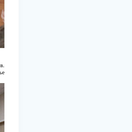
в.
ье