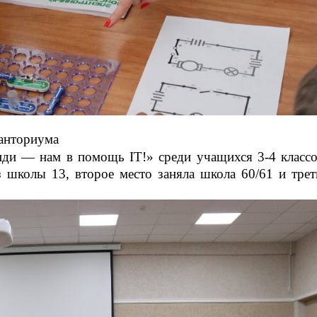
ванториума
 иди — нам в помощь IT!» среди учащихся 3-4 классо
з школы 13, второе место заняла школа 60/61 и трет