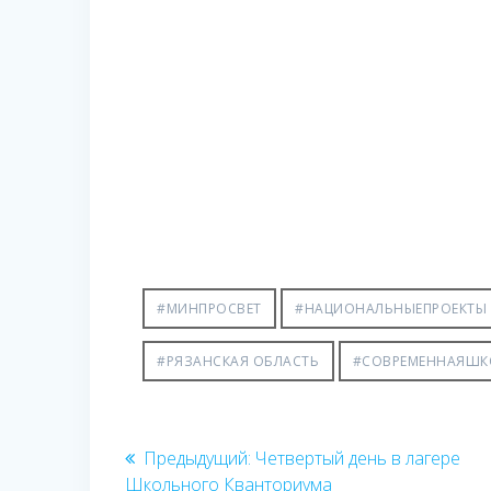
#МИНПРОСВЕТ
#НАЦИОНАЛЬНЫЕПРОЕКТЫ
#РЯЗАНСКАЯ ОБЛАСТЬ
#СОВРЕМЕННАЯШК
Навигация
Предыдущая
Предыдущий:
Четвертый день в лагере
запись:
Школьного Кванториума