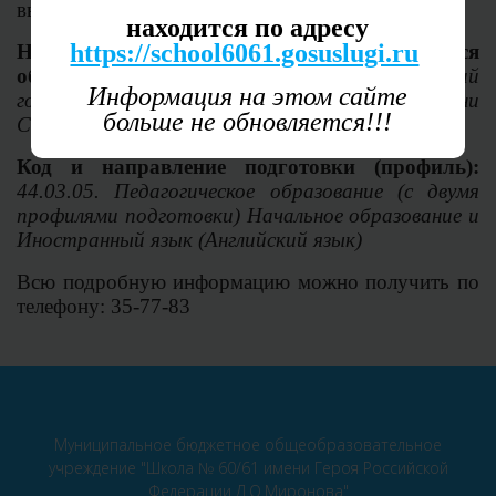
выпускниками 11 классов.
находится по адресу
https://school6061.gosuslugi.ru
Наименование вуза, в котором планируется
обучение:
ФГБОУ ВО «Рязанский
Информация на этом сайте
государственный университет имени
больше не обновляется!!!
С.А.Есенина»
Код и направление подготовки (профиль):
44.03.05. Педагогическое образование (с двумя
профилями подготовки) Начальное образование и
Иностранный язык (Английский язык)
Всю подробную информацию можно получить по
телефону: 35-77-83
Муниципальное бюджетное общеобразовательное
учреждение "Школа № 60/61 имени Героя Российской
Федерации Д.О.Миронова"