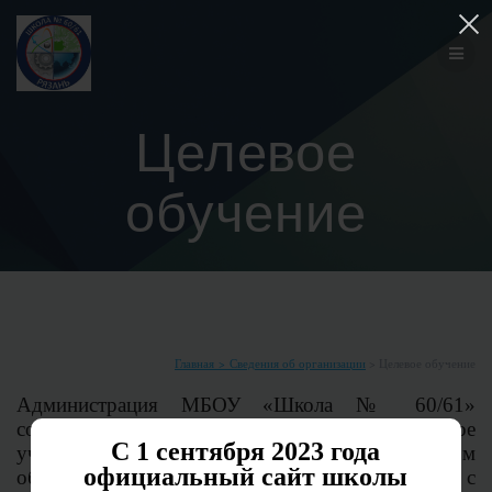
Перейти
к
контенту
Целевое
обучение
Главная
> Сведения об организации
> Целевое обучение
Администрация МБОУ «Школа № 60/61»
сообщает, что в 2023 году образовательное
С 1 сентября 2023 года
учреждение готово заключить договор о целевом
официальный сайт школы
обучении на педагогические специальности с