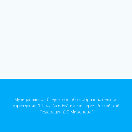
Муниципальное бюджетное общеобразовательное
учреждение "Школа № 60/61 имени Героя Российской
Федерации Д.О.Миронова"